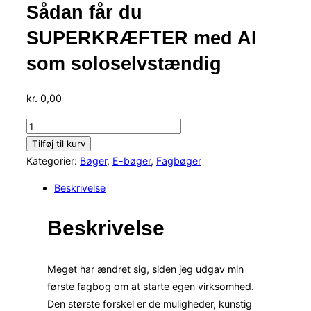
Sådan får du
SUPERKRÆFTER med AI
som soloselvstændig
kr.
0,00
Sådan
får
Tilføj til kurv
du
Kategorier:
Bøger
,
E-bøger
,
Fagbøger
SUPERKRÆFTER
Beskrivelse
med
AI
Beskrivelse
som
soloselvstændig
antal
Meget har ændret sig, siden jeg udgav min
første fagbog om at starte egen virksomhed.
Den største forskel er de muligheder, kunstig