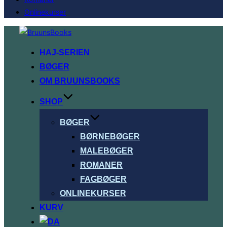
Onlinekurser
Videre
til
HAJ-SERIEN
indhold
BØGER
OM BRUUNSBOOKS
SHOP
BØGER
BØRNEBØGER
MALEBØGER
ROMANER
FAGBØGER
ONLINEKURSER
KURV