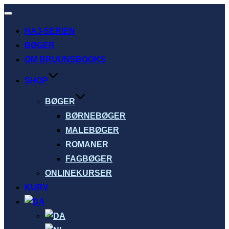
Slå
navigation
HAJ-SERIEN
til/fra
BØGER
OM BRUUNSBOOKS
SHOP
BØGER
BØRNEBØGER
MALEBØGER
ROMANER
FAGBØGER
ONLINEKURSER
KURV