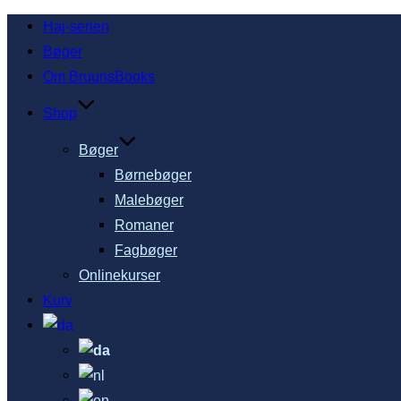
Haj-serien
Bøger
Om BruunsBooks
Shop
Bøger
Børnebøger
Malebøger
Romaner
Fagbøger
Onlinekurser
Kurv