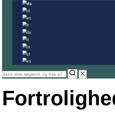
Søg
efter:
Fortroligh