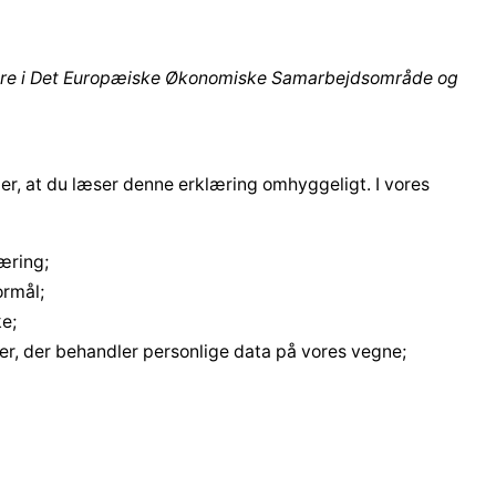
boere i Det Europæiske Økonomiske Samarbejdsområde og
ler, at du læser denne erklæring omhyggeligt. I vores
læring;
ormål;
ke;
er, der behandler personlige data på vores vegne;