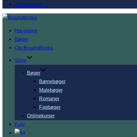
Onlinekurser
Videre
til
Haj-serien
indhold
Bøger
Om BruunsBooks
Shop
Bøger
Børnebøger
Malebøger
Romaner
Fagbøger
Onlinekurser
Kurv