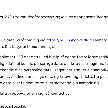
. Oct 2023 og gælder for borgere og lovlige permanente be
 de data, vi får om dig via
https://bruunsbooks.dk
. Vi anbefa
n. Det betyder blandt andet, at:
sninger til. Vi gør dette ved hjælp af denne fortrolighedserk
ge data til kun de personlige data, der kræves til legitime f
behandle dine personlige data i sager, der kræver dit samtyk
 beskytte dine personlige data og kræver også dette fra part
ge data eller få dem rettet eller slettet på din anmodning.
data vi opbevarer om dig, så kontakt os.
speriode