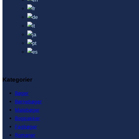
Kategorier
Bøger
Børnebøger
Malebøger
Bogpakker
Fagbøger
Romaner