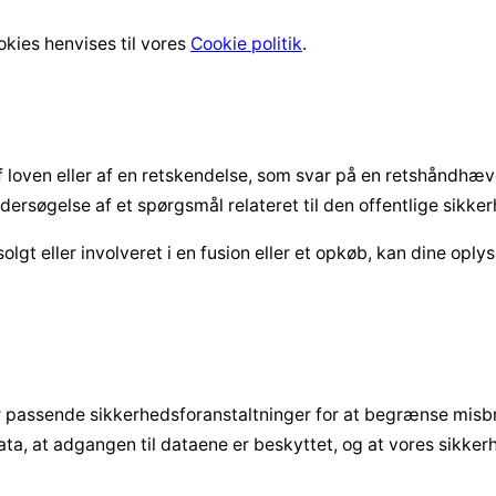
kies henvises til vores
Cookie politik
.
 af loven eller af en retskendelse, som svar på en retshåndhæv
ndersøgelse af et spørgsmål relateret til den offentlige sikke
lgt eller involveret i en fusion eller et opkøb, kan dine oply
æffer passende sikkerhedsforanstaltninger for at begrænse misb
data, at adgangen til dataene er beskyttet, og at vores sik