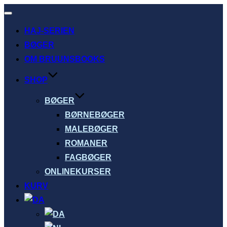
Slå
navigation
HAJ-SERIEN
til/fra
BØGER
OM BRUUNSBOOKS
SHOP
BØGER
BØRNEBØGER
MALEBØGER
ROMANER
FAGBØGER
ONLINEKURSER
KURV