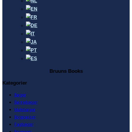
Bruuns Books
Kategorier
Bøger
Børnebøger
Malebøger
Bogpakker
Fagbøger
Romaner