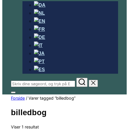
Søg
efter:
Slå
Forside
/ Varer tagged “billedbog”
navigation
i
sidekolonne
billedbog
til/fra
Viser 1 resultat