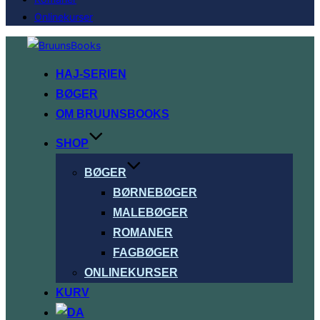
Onlinekurser
Videre
til
HAJ-SERIEN
indhold
BØGER
OM BRUUNSBOOKS
SHOP
BØGER
BØRNEBØGER
MALEBØGER
ROMANER
FAGBØGER
ONLINEKURSER
KURV