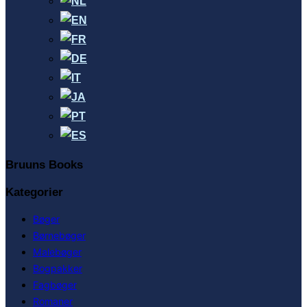
Bruuns Books
Kategorier
Bøger
Børnebøger
Malebøger
Bogpakker
Fagbøger
Romaner