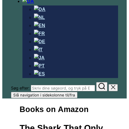
Søg efter:
Slå navigation i sidekolonne til/fra
Books on Amazon
The Shark That Only