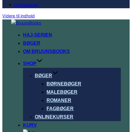
Onlinekurser
Videre til indhold
HAJ-SERIEN
BØGER
OM BRUUNSBOOKS
SHOP
BØGER
BØRNEBØGER
MALEBØGER
ROMANER
FAGBØGER
ONLINEKURSER
KURV