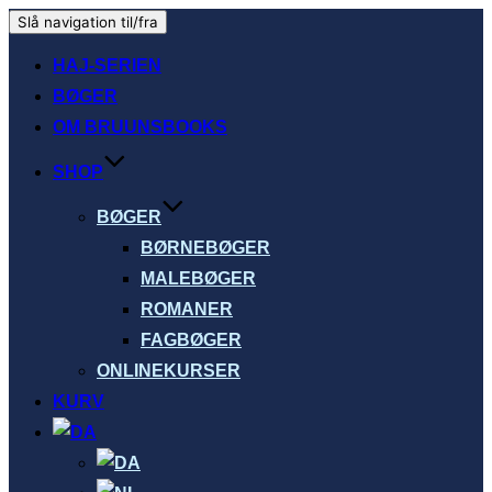
Slå navigation til/fra
HAJ-SERIEN
BØGER
OM BRUUNSBOOKS
SHOP
BØGER
BØRNEBØGER
MALEBØGER
ROMANER
FAGBØGER
ONLINEKURSER
KURV