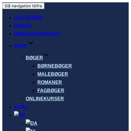
Slå navigation til/fra
HAJ-SERIEN
BØGER
OM BRUUNSBOOKS
SHOP
BØGER
BØRNEBØGER
MALEBØGER
ROMANER
FAGBØGER
ONLINEKURSER
KURV