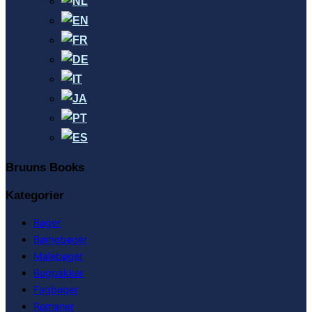
Bruuns Books
Kategorier
Bøger
Børnebøger
Malebøger
Bogpakker
Fagbøger
Romaner